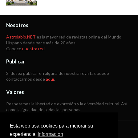
Nosotros
Astrolabio.NET
es la mayor red de revistas online del Mundo
Hispano desde hace más de 20 años.
Conoce
nuestra red
Publicar
Si desea publicar en alguna de nuestra revistas puede
contactarnos desde
aquí
.
Valores
Respetamos la libertad de expresión y la diversidad cultural. Así
como la igualdad de todas las personas.
Esta web usa cookies para mejorar su
Copyright © 1998 -
2026
experiencia
Informacion