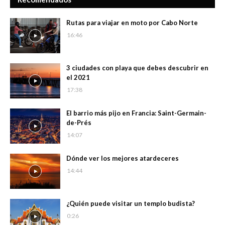
Rutas para viajar en moto por Cabo Norte
16:46
3 ciudades con playa que debes descubrir en
el 2021
17:38
El barrio más pijo en Francia: Saint-Germain-
de-Prés
14:07
Dónde ver los mejores atardeceres
14:44
¿Quién puede visitar un templo budista?
0:26