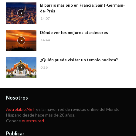
El barrio más pijo en Francia: Saint-Germain-
de-Prés
14:07
Dónde ver los mejores atardeceres
14:44
¿Quién puede visitar un templo budista?
0:26
Nosotros
Astrolabio.NET
es la mayor red de revistas online del Mundo
Hispano desde hace más de 20 años.
Conoce
nuestra red
Publicar