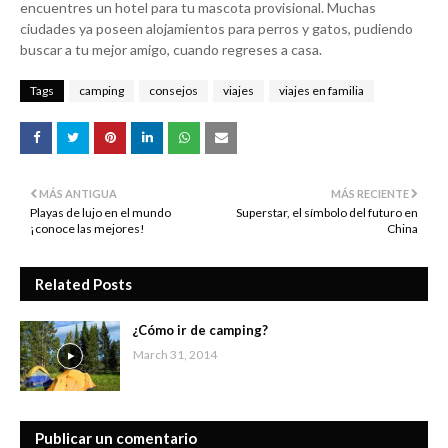
encuentres un hotel para tu mascota provisional. Muchas
ciudades ya poseen alojamientos para perros y gatos, pudiendo
buscar a tu mejor amigo, cuando regreses a casa.
Tags
camping
consejos
viajes
viajes en familia
MÁS ANTIGUA
MÁS RECIENTE
Playas de lujo en el mundo
Superstar, el símbolo del futuro en
¡conoce las mejores!
China
Related Posts
¿Cómo ir de camping?
March 31, 2014
Publicar un comentario