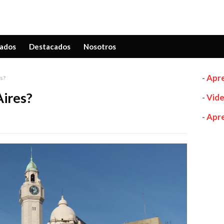
ados
Destacados
Nosotros
-
Apre
s?
Aires?
-
Vide
-
Apre