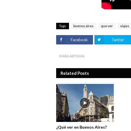
Tags
buenos aires
que ver
viajes
Facebook
Twitter
MÁS ANTIGUA
Related Posts
¿Qué ver en Buenos Aires?