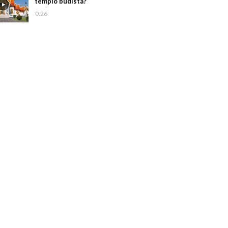
templo budista?
0:26