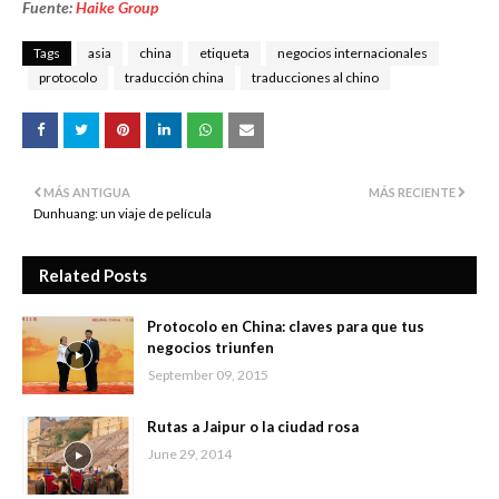
Fuente:
Haike Group
Tags
asia
china
etiqueta
negocios internacionales
protocolo
traducción china
traducciones al chino
MÁS ANTIGUA
MÁS RECIENTE
Dunhuang: un viaje de película
Related Posts
Protocolo en China: claves para que tus
negocios triunfen
September 09, 2015
Rutas a Jaipur o la ciudad rosa
June 29, 2014