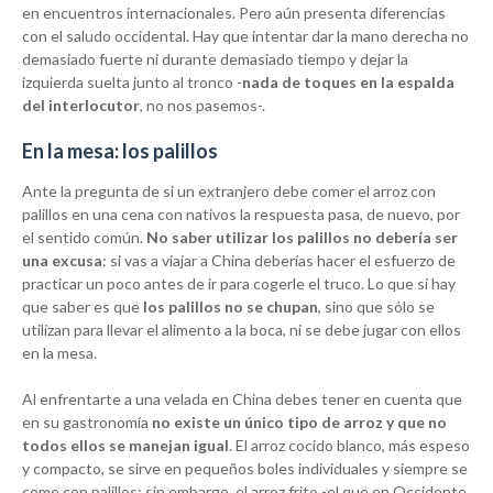
en encuentros internacionales. Pero aún presenta diferencias
con el saludo occidental. Hay que intentar dar la mano derecha no
demasiado fuerte ni durante demasiado tiempo y dejar la
izquierda suelta junto al tronco -
nada de toques en la espalda
del interlocutor
, no nos pasemos-.
En la mesa: los palillos
Ante la pregunta de si un extranjero debe comer el arroz con
palillos en una cena con nativos la respuesta pasa, de nuevo, por
el sentido común.
No saber utilizar los palillos no debería ser
una excusa
: si vas a viajar a China deberías hacer el esfuerzo de
practicar un poco antes de ir para cogerle el truco. Lo que sí hay
que saber es que
los palillos no se chupan
, sino que sólo se
utilizan para llevar el alimento a la boca, ni se debe jugar con ellos
en la mesa.
Al enfrentarte a una velada en China debes tener en cuenta que
en su gastronomía
no existe un único tipo de arroz y que no
todos ellos se manejan igual
. El arroz cocido blanco, más espeso
y compacto, se sirve en pequeños boles individuales y siempre se
come con palillos; sin embargo, el arroz frito -el que en Occidente