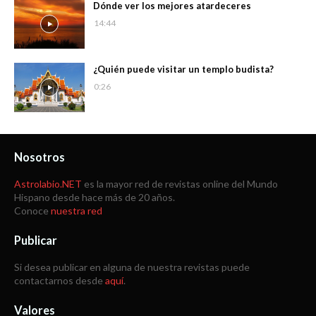
Dónde ver los mejores atardeceres
14:44
¿Quién puede visitar un templo budista?
0:26
Nosotros
Astrolabio.NET
es la mayor red de revistas online del Mundo
Hispano desde hace más de 20 años.
Conoce
nuestra red
Publicar
Si desea publicar en alguna de nuestra revistas puede
contactarnos desde
aquí
.
Valores