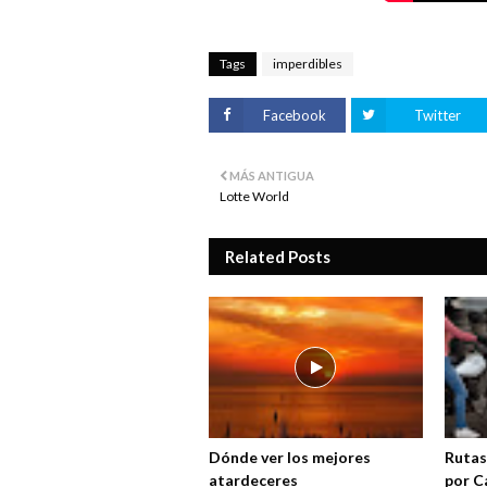
Tags
imperdibles
Facebook
Twitter
MÁS ANTIGUA
Lotte World
Related Posts
Dónde ver los mejores
Rutas
atardeceres
por C