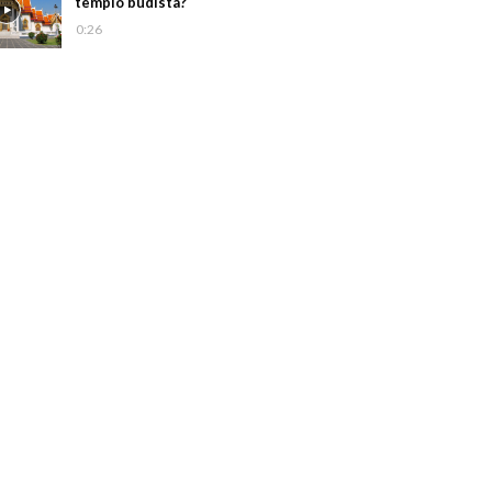
templo budista?
0:26