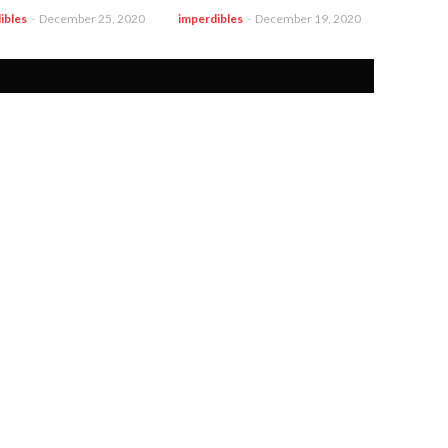
ibles
-
December 25, 2020
imperdibles
-
December 19, 2020