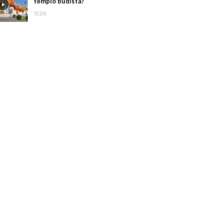
templo budista?
0:26