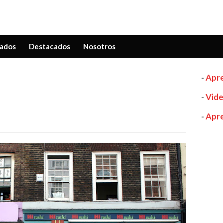
ados
Destacados
Nosotros
-
Apre
-
Vide
-
Apre