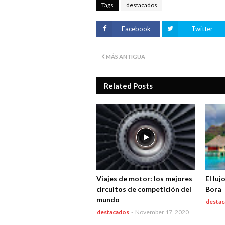
Tags
destacados
Facebook
Twitter
MÁS ANTIGUA
Related Posts
Viajes de motor: los mejores
El luj
circuitos de competición del
Bora
mundo
desta
destacados
-
November 17, 2020