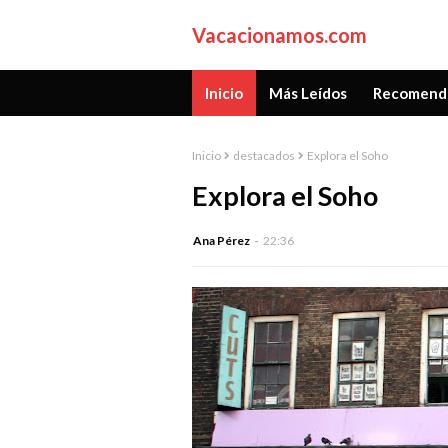
Vacacionamos.com
Inicio
Más Leídos
Recomend
Inicio
destacados
Explora el Soho
Explora el Soho
Ana Pérez
22:36