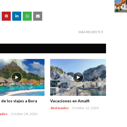
MÁS RECIENTE
o de los viajes a Bora
Vacaciones en Amalfi
destacados
-
October 12, 2020
cados
-
October 28, 2020