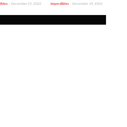
ibles
-
December 25, 2020
imperdibles
-
December 19, 2020