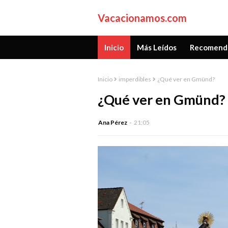
Vacacionamos.com
Inicio
Más Leídos
Recomend
Inicio
imperdibles
¿Qué ver en Gmünd?
¿Qué ver en Gmünd?
Ana Pérez
21:05