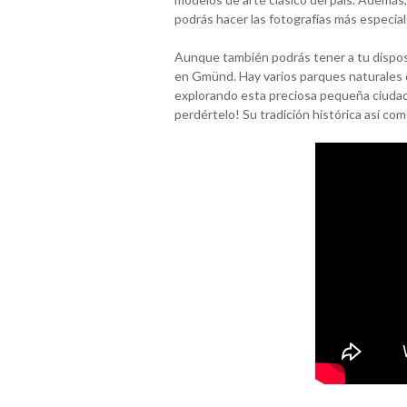
podrás hacer las fotografías más especial
Aunque también podrás tener a tu disposi
en Gmünd. Hay varios parques naturales q
explorando esta preciosa pequeña ciudad.
perdértelo! Su tradición histórica así co