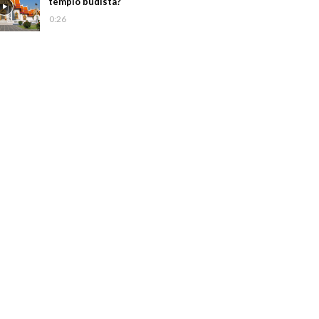
templo budista?
0:26