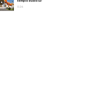
templo budista?
0:26