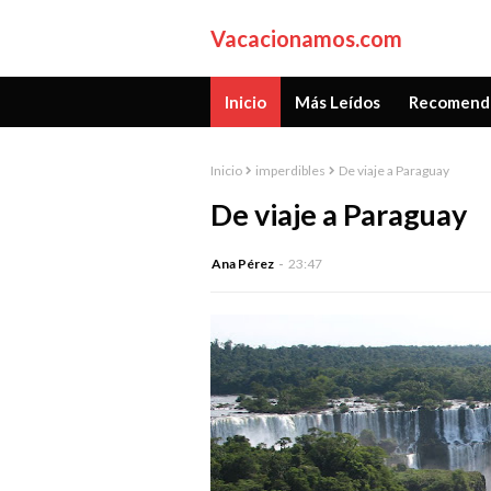
Vacacionamos.com
Inicio
Más Leídos
Recomend
Inicio
imperdibles
De viaje a Paraguay
De viaje a Paraguay
Ana Pérez
23:47