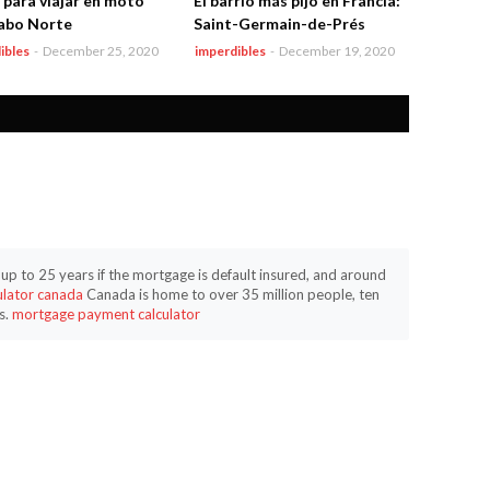
 para viajar en moto
El barrio más pijo en Francia:
abo Norte
Saint-Germain-de-Prés
ibles
-
December 25, 2020
imperdibles
-
December 19, 2020
p to 25 years if the mortgage is default insured, and around
ulator canada
Canada is home to over 35 million people, ten
s.
mortgage payment calculator