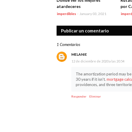
Dónde ver los mejores
Rutas
atardeceres
por C
imperdibles
-
January 03, 2021
imperd
Publicar un comentario
1 Comentarios
MELANIE
12 de diciembre de 2020 a las 20:54
The amortization period may be u
30 years if it isn't.
mortgage calc
providences, and three territorie
Responder
Eliminar