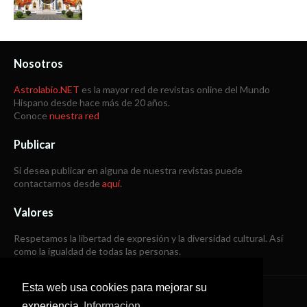
Nosotros
Astrolabio.NET
es la mayor red de revistas online del Mundo
Hispano desde hace más de 20 años.
Conoce
nuestra red
Publicar
Si desea publicar en alguna de nuestra revistas puede
contactarnos desde
aquí
.
Valores
Respetamos la libertad de expresión y la diversidad cultural. Así
como la igualdad de todas las personas.
Esta web usa cookies para mejorar su
Copyright © 1998 -
2026
experiencia
Informacion