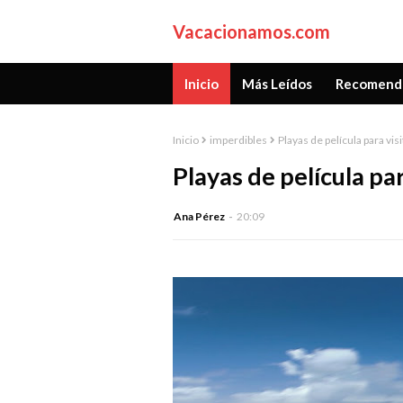
Vacacionamos.com
Inicio
Más Leídos
Recomend
Inicio
imperdibles
Playas de película para vis
Playas de película par
Ana Pérez
20:09