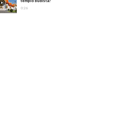
templo budista?
0:26