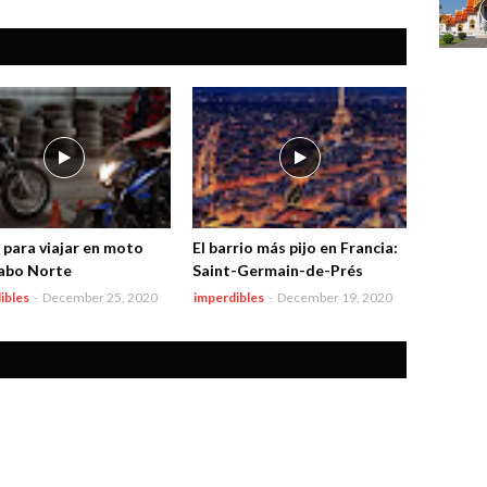
 para viajar en moto
El barrio más pijo en Francia:
abo Norte
Saint-Germain-de-Prés
ibles
-
December 25, 2020
imperdibles
-
December 19, 2020