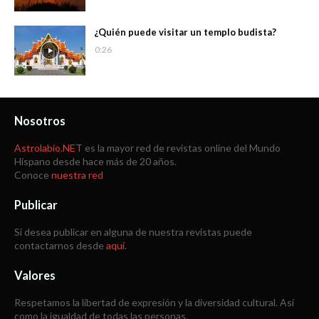
¿Quién puede visitar un templo budista?
0:26
Nosotros
Astrolabio.NET
es la mayor red de revistas online del Mundo
Hispano desde hace más de 20 años.
Conoce
nuestra red
Publicar
Si desea publicar en alguna de nuestra revistas puede
contactarnos desde
aquí
.
Valores
Respetamos la libertad de expresión y la diversidad cultural. Así
como la igualdad de todas las personas.