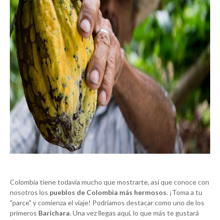
Colombia tiene todavía mucho que mostrarte, así que conoce con
nosotros los
pueblos de Colombia más hermosos
. ¡Toma a tu
"parce" y comienza el viaje! Podríamos destacar como uno de los
primeros
Barichara
. Una vez llegas aquí, lo que más te gustará