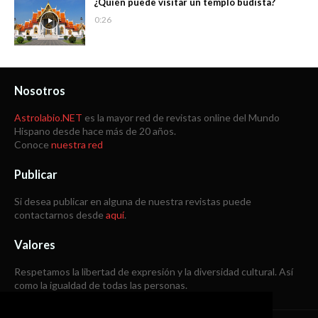
¿Quién puede visitar un templo budista?
0:26
Nosotros
Astrolabio.NET
es la mayor red de revistas online del Mundo
Hispano desde hace más de 20 años.
Conoce
nuestra red
Publicar
Si desea publicar en alguna de nuestra revistas puede
contactarnos desde
aquí
.
Valores
Respetamos la libertad de expresión y la diversidad cultural. Así
como la igualdad de todas las personas.