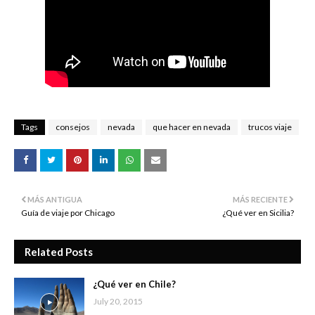
Tags
consejos
nevada
que hacer en nevada
trucos viaje
MÁS ANTIGUA
MÁS RECIENTE
Guía de viaje por Chicago
¿Qué ver en Sicilia?
Related Posts
¿Qué ver en Chile?
July 20, 2015