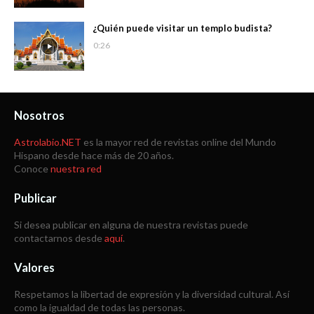
¿Quién puede visitar un templo budista?
0:26
Nosotros
Astrolabio.NET
es la mayor red de revistas online del Mundo
Hispano desde hace más de 20 años.
Conoce
nuestra red
Publicar
Si desea publicar en alguna de nuestra revistas puede
contactarnos desde
aquí
.
Valores
Respetamos la libertad de expresión y la diversidad cultural. Así
como la igualdad de todas las personas.