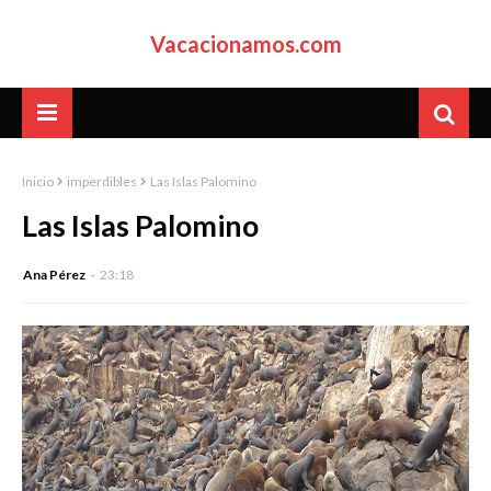
Vacacionamos.com
Inicio
imperdibles
Las Islas Palomino
Las Islas Palomino
Ana Pérez
23:18