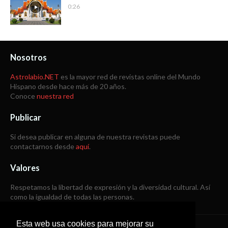
0:26
Nosotros
Astrolabio.NET
es la mayor red de revistas online del Mundo
Hispano desde hace más de 20 años.
Conoce
nuestra red
Publicar
Si desea publicar en alguna de nuestra revistas puede
contactarnos desde
aquí
.
Valores
Respetamos la libertad de expresión y la diversidad cultural. Así
como la igualdad de todas las personas.
Esta web usa cookies para mejorar su