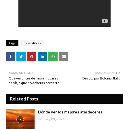
Tags
imperdibles
MÁS ANTIGUA
MÁS RECIENTE
Qué ver antes de morir ¡lugares
De ruta por Bolonia, Italia
de viaje que no deberás perderte!
Related Posts
Dónde ver los mejores atardeceres
January 03, 2021