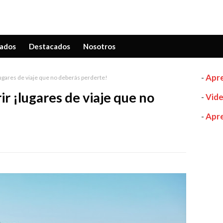
ados
Destacados
Nosotros
-
Apre
ugares de viaje que no deberás perderte!
r ¡lugares de viaje que no
-
Vide
-
Apre