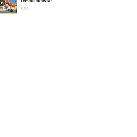
templo budista?
0:26