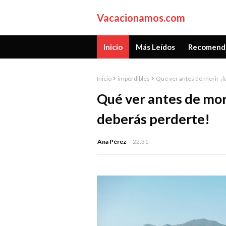
Vacacionamos.com
Inicio
Más Leídos
Recomend
Inicio
imperdibles
Qué ver antes de morir ¡l
Qué ver antes de mori
deberás perderte!
Ana Pérez
22:31